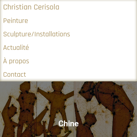
Christian Cerisola
Peinture
Sculpture/Installations
Actualité
À propos
Contact
Chine