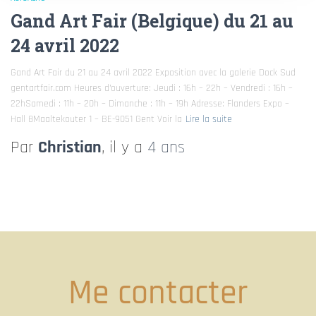
Gand Art Fair (Belgique) du 21 au
24 avril 2022
Gand Art Fair du 21 au 24 avril 2022 Exposition avec la galerie Dock Sud
gentartfair.com Heures d’ouverture: Jeudi : 16h – 22h – Vendredi : 16h –
22hSamedi : 11h – 20h – Dimanche : 11h – 19h Adresse: Flanders Expo –
Hall 8Maaltekouter 1 – BE-9051 Gent Voir la
Lire la suite
Par
Christian
, il y a
4 ans
Me contacter