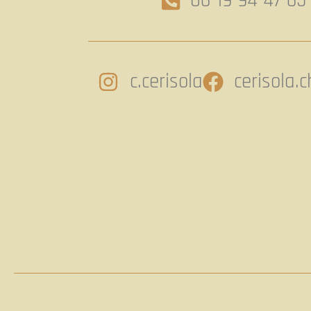
06 19 94 47 65
c.cerisola
cerisola.c