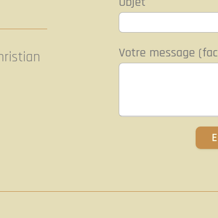
Objet
Votre message (facu
hristian