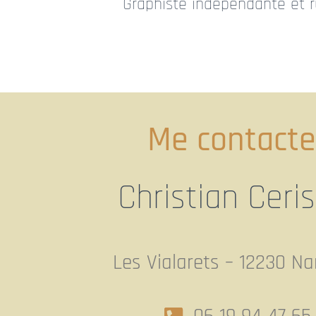
Graphiste indépendante et r
Me contacte
Christian Ceri
Les Vialarets – 12230 Nan