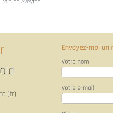
urale en Aveyron
r
Envoyez-moi un
Votre nom
sola
Votre e-mail
t (fr)